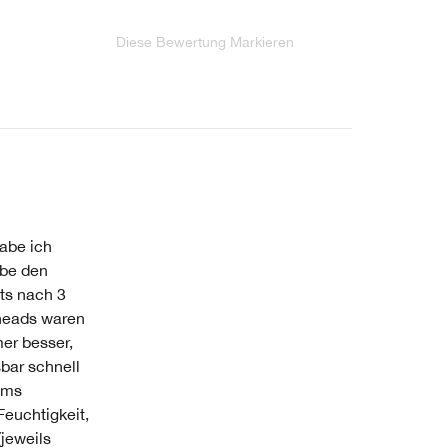
Diese Bewertung Markieren
habe ich
abe den
ts nach 3
heads waren
er besser,
bar schnell
ums
Feuchtigkeit,
jeweils