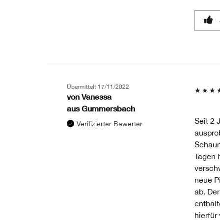
Übermittelt
17/11/2022
von
Vanessa
aus
Gummersbach
Seit 2 
Verifizierter Bewerter
ausprob
Schaum
Tagen 
versch
neue Pi
ab. Der
enthalt
hierfür