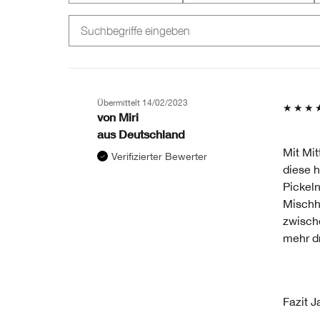
LISTE
LISTE
DER
DER
AM
AM
HÄUFIGSTEN
HÄUFIGSTEN
BEWERTETEN
BEWERTETEN
PRODUKTE,
PRODUKTE,
AUFGESCHLÜSSELT
AUFGESCHLÜSSELT
Übermittelt
14/02/2023
NACH
NACH
von
Miri
HÄNDLER-
HÄNDLER-
aus
Deutschland
PRODUKT-
PRODUKT-
Mit Mi
Verifizierter Bewerter
ID,
ID,
diese h
PRODUKTNAME,
PRODUKTNAME,
Pickel
MARKE,
MARKE,
KATEGORIE,
KATEGORIE,
Mischh
DURCHSCHNITTLICHER
DURCHSCHNITTLICHER
zwisch
BEWERTUNG
BEWERTUNG
mehr dr
UND
UND
ANZAHL
ANZAHL
DER
DER
BEWERTUNGEN
BEWERTUNGEN
Fazit
Ja