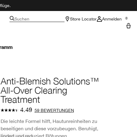
flüge.
Suchen
Store Locator
Anmelden
0
gramm
Anti-Blemish Solutions™
All-Over Clearing
Treatment
4.49
59 BEWERTUNGEN
Die leichte Formel hilft, Hautunreinheiten zu
beseitigen und diese vorzubeugen. Beruhigt,
lindert und reduziert Rötungen.