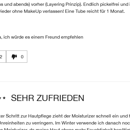
 und abends) vorher (Layering Prinzip). Endlich pickelfrei und
ieder ohne MakeUp verlassen! Eine Tube reicht für 1 Monat.
, ich würde es einem Freund empfehlen
2
0
SEHR ZUFRIEDEN
tter Schritt zur Hautpflege zieht der Moisturizer schnell ein und h
Unreinheiten zu verringern. Im Winter verwende ich danach no
n Moisturizer, da meine Haut etwas mehr Feuchtigkeit benötig