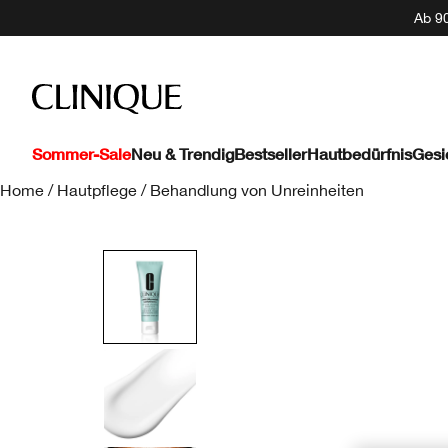
Ab 90
Sommer-Sale
Neu & Trendig
Bestseller
Hautbedürfnis
Gesi
Home
/
Hautpflege
/
Behandlung von Unreinheiten