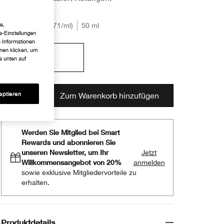
€35.50
e,
€0.71
/ml
50 ml
e-Einstellungen
e Informationen
hnen klicken, um
50 ml
e unten auf
€35.50
eptieren
Zum Warenkorb hinzufügen
Werden Sie Mitglied bei Smart
Rewards und abonnieren Sie
unseren Newsletter, um Ihr
Jetzt
Willkommensangebot von 20%
anmelden
sowie exklusive Mitgliedervorteile zu
erhalten.
Produktdetails