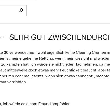
LISTE
DER
AM
HÄUFIGSTEN
BEWERTETEN
PRODUKTE,
AUFGESCHLÜSSELT
SEHR GUT ZWISCHENDURC
NACH
HÄNDLER-
PRODUKT-
tte 30 verwendet man wohl eigentlich keine Clearing Cremes m
ID,
ier ist meine geheime Rettung, wenn mein Gesicht mal wieder 
PRODUKTNAME,
n zu kämpfen hat. Ich würde sie nicht jeden Tag nehmen, da me
MARKE,
aut mittlerweile doch etwas mehr Feuchtigkeit braucht, aber t
KATEGORIE,
DURCHSCHNITTLICHER
endurch oder mal nachts, wenn sich etwas "anbahnt", möchte 
BEWERTUNG
auf verzichten.
UND
ANZAHL
DER
BEWERTUNGEN
, ich würde es einem Freund empfehlen