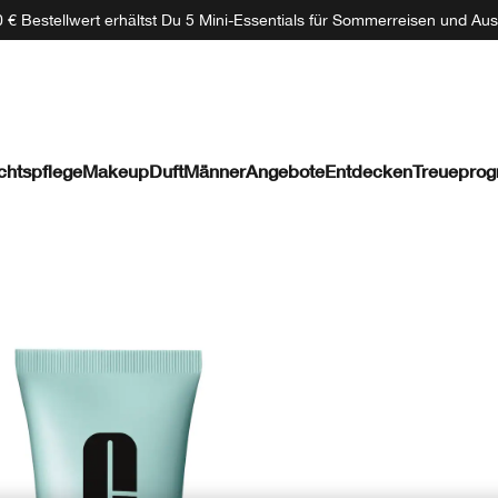
 € Bestellwert erhältst Du 5 Mini-Essentials für Sommerreisen und Aus
chtspflege
Makeup
Duft
Männer
Angebote
Entdecken
Treuepro