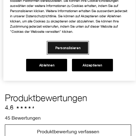
sozialen Plattformen bereitzustellen. Sie können Ihre Cookie-Einstellungen
Hautunreinheiten. Für sichtbar reinere Haut – jeden Tag.
auswählen oder weitere Informationen zu Cookies erhalten, indem Sie auf
Personalisieren klicken. Weitere Informationen erhalten Sie ausserdem jederzeit
Formel
in unserer Datenschutzrichtlinie. Sie können auf Akzeptieren oder Ablehnen
klicken, um alle Cookies zu akzeptieren oder abzulehnen. Sie können Ihre
Allergiegetestet. Nicht komedogen.
Zustimmung jederzeit widerrufen, indem Sie unten auf dieser Website auf
"Cookies der Webseite verwalten" klicken.
Anwendung
Personalisieren
Inhaltsstoffe
Ablehnen
Akzeptieren
Produktbewertungen
4.6
45 Bewertungen
Produktbewertung verfassen