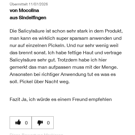
BEWERTUNG
KATEGORIE,
DER
Übermittelt
11/07/2026
UND
DURCHSCHNITTLICHER
von
Mocolina
BEWERTUNGEN
ANZAHL
BEWERTUNG
aus
Sindelfingen
DER
UND
BEWERTUNGEN
ANZAHL
Die Salicylsäure ist schon sehr stark in dem Produkt,
DER
man kann es wirklich super sparsam anwenden und
BEWERTUNGEN
nur auf einzelnen Pickeln. Und nur sehr wenig weil
das brennt sonst. Ich habe fettige Haut und vertrage
Salicylsäure sehr gut. Trotzdem habe ich hier
gemerkt das man aufpassen muss mit der Menge.
Ansonsten bei richtiger Anwendung tut es was es
soll. Pickel über Nacht weg.
Fazit
Ja, ich würde es einem Freund empfehlen
0
0