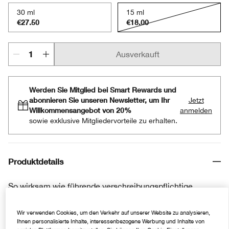
30 ml
15 ml
€27.50
€18.00
Ausverkauft
Werden Sie Mitglied bei Smart Rewards und
abonnieren Sie unseren Newsletter, um Ihr
Jetzt
Willkommensangebot von 20%
anmelden
sowie exklusive Mitgliedervorteile zu erhalten.
Produktdetails
So wirksam wie führende verschreibungspflichtige
topische Mittel gegen Hautunreinheiten. Unser Gel für die
tägliche Pflege bekämpft Hautunreinheiten bereits ab
Wir verwenden Cookies, um den Verkehr auf unserer Website zu analysieren,
Ihnen personalisierte Inhalte, interessenbezogene Werbung und Inhalte von
dem ersten Auftragen und verhindert das Auftreten neuer