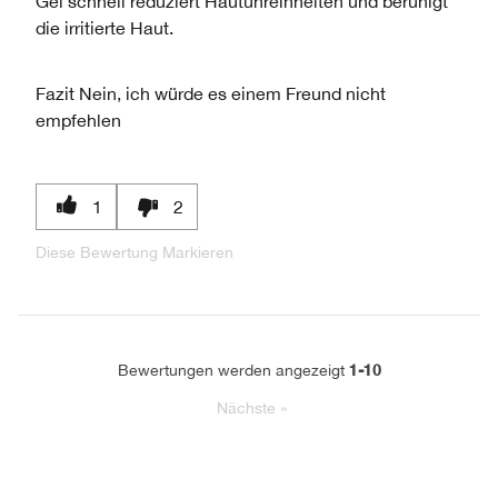
Gel schnell reduziert Hautunreinheiten und beruhigt
die irritierte Haut.
Fazit
Nein, ich würde es einem Freund nicht
empfehlen
1
2
Diese Bewertung Markieren
1-10
Bewertungen werden angezeigt
Nächste
»