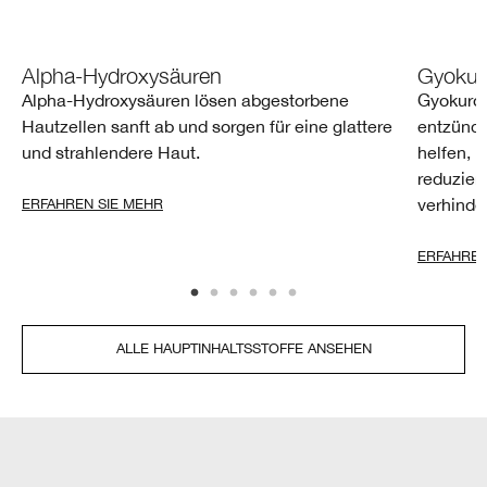
Alpha-Hydroxysäuren
Gyokur
Alpha-Hydroxysäuren lösen abgestorbene
Gyokuro 
Hautzellen sanft ab und sorgen für eine glattere
entzünd
und strahlendere Haut.
helfen, i
reduzier
verhinde
ERFAHREN SIE MEHR
ERFAHREN
ALLE HAUPTINHALTSSTOFFE ANSEHEN