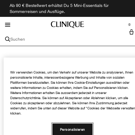
Ab 90 € Bestellwert erhältst Du 5 Mini-Essentials für
Gesichtspflege
Hautbedürfnis
Neu & Trendig
Entdecken
Angebote
Makeup
Männer
Duft
Sommerreisen und Ausflüge.
se Sidebar Navigation
Clo
Clo
Clo
Clo
Clo
Clo
Clo
Clo
Alle Neuheiten shoppen
Alle Hautbedürfnisse Kaufen
Alle Gesichtspflege Shoppen
Makeup shoppen
Alle Düfte shoppen
Alle Herrenprodukte Shoppen
Angebote
Entdecken
0
::elc_general.menu::
Minis + Reisegrößen
Clinique-Philosophie
Clinique
Hautbedürfnis
Gesichtspflege
Gesicht
Düfte
Gesichtspflege
Hauptinhaltsstoffe
Suchen
Trockene Haut
Moisturizer
Foundation
Parfüm Sets
Moisturizer
Sets
Treueprogramm
Hyaluronsäure
Reisegröße & Minis
Makeup-Entferner
Kollektionen
Kollektionen
Alle Dienstleistungen
Anti-Aging
Cleanser
Concealer
Parfum
Clinique My Happy™
Cleanser
Sonnenschutz
Filial Suche
Salicylsäure
Hautdiagnostik Klinische Realität
Hautbedürfnis
Makeup-Pinsel
Wir verwenden Cookies, um den Verkehr auf unserer Website zu analysieren, Ihnen
Newsletter Anmeldun
Dunkle Unteraugenringe
Serum
Trockene Haut
Puder
Bad & Körper
Aromatics Elixir™
Rasur
Akne
Vitamin C
Mascara-Quiz
personalisierte Inhalte, interessenbezogene Werbung und Inhalte von sozialen
Hauttyp
Lippe
Plattformen bereitzustellen. Sie können Ihre Cookie-Einstellungen auswählen oder
Jetzt registrieren und
weitere Informationen zu Cookies erhalten, indem Sie auf Personalisieren klicken.
über neue Angebote,
Dunkle Hautflecken
Augenpflege
Anti-Aging
Sehr trockene Haut
Primer
Lippenstift
Männerduft
Duft
Öl-Kontrolle
Retinol
Persönliche Beratung - kostenlos
Weitere Informationen erhalten Sie ausserdem jederzeit in unserer
Trends und Neuheiten
Datenschutzrichtlinie. Sie können auf Akzeptieren oder Ablehnen klicken, um alle
Wichtige Inhaltsstoffe
Auge
informiert werden!
Cookies zu akzeptieren oder abzulehnen. Sie können Ihre Zustimmung jederzeit
Akne
Peelings
Dunkle Unteraugenringe
Trockene Mischhaut
Hyaluronsäure
Rouge
Lipgloss
Mascara
Reisegrößen
Alpha-Hydroxysäuren
widerrufen, indem Sie unten auf dieser Website auf "Cookies der Webseite verwalte
Sie erhalten sofort
klicken.
Kollektionen
Kollektionen
einen 20%-
Gutscheincode für Ihr
Sonnenschutz
Lippenpflege
Dunkle Hautflecken
Ölige Mischhaut
Vitamin C
3-Step Skincare
Bronzer
Lip Liner
Eyeliner
Black Honey
Make-up Dienstleistungen
erste Bestellung.*
Personalisieren