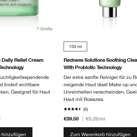
1 Größe
150 ml
 Daily Relief Cream
Redness Solutions Soothing Cle
Technology
With Probiotic Technology
feuchtigkeitsspendende
Der extra sanfte Reiniger für zu 
 lindert sichtbare
neigende Haut lässt Make-up un
ken. Geeignet für Haut
Unreinheiten verschwinden. Geei
Haut mit Rosazea.
(6)
€39.50
l
|
€0.26
/ml
 hinzufügen
Zum Warenkorb hinzufügen