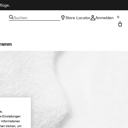
flüge.
Suchen
Store Locator
Anmelden
0
gramm
e,
e-Einstellungen
e Informationen
hnen klicken, um