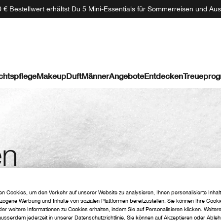
 € Bestellwert erhältst Du 5 Mini-Essentials für Sommerreisen und Aus
chtspflege
Makeup
Duft
Männer
Angebote
Entdecken
Treuepro
en
n Cookies, um den Verkehr auf unserer Website zu analysieren, Ihnen personalisierte Inhalt
zogene Werbung und Inhalte von sozialen Plattformen bereitzustellen. Sie können Ihre Cooki
er weitere Informationen zu Cookies erhalten, indem Sie auf Personalisieren klicken. Weiter
 ausserdem jederzeit in unserer Datenschutzrichtlinie. Sie können auf Akzeptieren oder Able