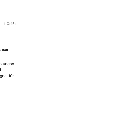
1 Größe
anser
Rötungen
d
gnet für