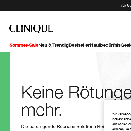
Ab 90
Sommer-Sale
Neu & Trendig
Bestseller
Hautbedürfnis
Gesi
Keine Rötung
mehr.
Wir verwende
interessenbe
auswählen od
Die beruhigende Redness Solutions Reihe
erhalten Sie