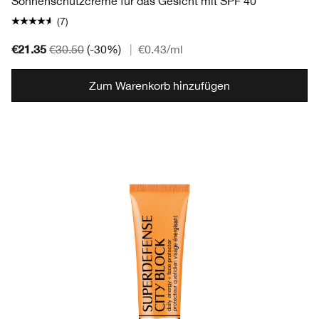
Sonnenschutzcreme für das Gesicht mit SPF 40
(7)
€21.35
€30.50
(-30%)
|
€0.43
/ml
Zum Warenkorb hinzufügen