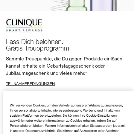
Rötungen
Makeup-Entferner
Akne
Ölige Haut
Ölige Haut
Moisture Surge™
BB & CC Creme
Lidschatten
Chubby Stick™
Mascara Finder
Hand- & Körperpflege
Sonnenschutz
Zu Akne neigende Haut
Salicylsäure
Even Better
Augenbrauen
Rötungen
Alpha-Hydroxysäuren
Dramatically Different™
Wir verwenden Cookies, um den Verkehr auf unserer Website zu analysieren,
Ihnen personalisierte Inhalte, interessenbezogene Werbung und Inhalte von
sozialen Plattformen bereitzustellen. Sie können Ihre Cookie-Einstellungen
auswählen oder weitere Informationen zu Cookies erhalten, indem Sie auf
Personalisieren klicken. Weitere Informationen erhalten Sie ausserdem jederzeit
in unserer Datenschutzrichtlinie. Sie können auf Akzeptieren oder Ablehnen