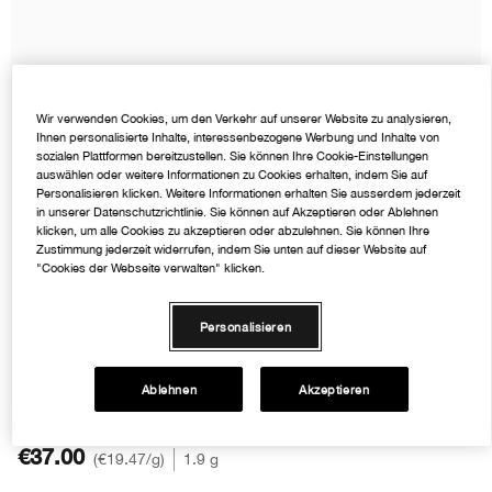
Rötungen
Makeup-Entferner
Akne
Ölige Haut
Ölige Haut
Moisture Surge™
BB & CC Creme
Lidschatten
Chubby Stick™
Mascara Finder
Hand- & Körperpflege
Sonnenschutz
Zu Akne neigende Haut
Salicylsäure
Even Better
Augenbrauen
Wir verwenden Cookies, um den Verkehr auf unserer Website zu analysieren,
Rötungen
Alpha-Hydroxysäuren
Dramatically Different™
Ihnen personalisierte Inhalte, interessenbezogene Werbung und Inhalte von
sozialen Plattformen bereitzustellen. Sie können Ihre Cookie-Einstellungen
auswählen oder weitere Informationen zu Cookies erhalten, indem Sie auf
Personalisieren klicken. Weitere Informationen erhalten Sie ausserdem jederzeit
in unserer Datenschutzrichtlinie. Sie können auf Akzeptieren oder Ablehnen
klicken, um alle Cookies zu akzeptieren oder abzulehnen. Sie können Ihre
Zustimmung jederzeit widerrufen, indem Sie unten auf dieser Website auf
"Cookies der Webseite verwalten" klicken.
Personalisieren
Ablehnen
Akzeptieren
€37.00
€19.47
/g
1.9 g