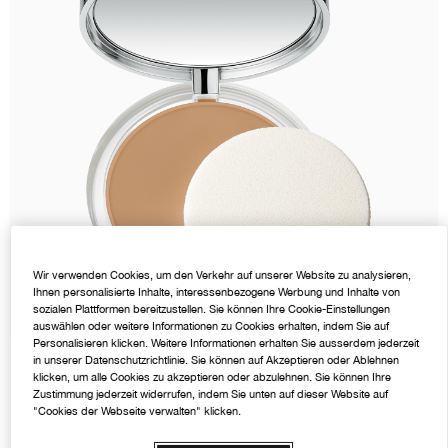
Rötungen
Makeup-Entferner
Akne
Ölige Haut
Ölige Haut
Moisture Surge™
BB & CC Creme
Lidschatten
Chubby Stick™
Mascara Finder
Hand- & Körperpflege
Sonnenschutz
Zu Akne neigende Haut
Salicylsäure
Even Better
Augenbrauen
Rötungen
Alpha-Hydroxysäuren
Dramatically Different™
Wir verwenden Cookies, um den Verkehr auf unserer Website zu analysieren,
Ihnen personalisierte Inhalte, interessenbezogene Werbung und Inhalte von
sozialen Plattformen bereitzustellen. Sie können Ihre Cookie-Einstellungen
auswählen oder weitere Informationen zu Cookies erhalten, indem Sie auf
Personalisieren klicken. Weitere Informationen erhalten Sie ausserdem jederzeit
in unserer Datenschutzrichtlinie. Sie können auf Akzeptieren oder Ablehnen
€28.50
(-40%)
€47.50
€2.85
/g
10 g
klicken, um alle Cookies zu akzeptieren oder abzulehnen. Sie können Ihre
Zustimmung jederzeit widerrufen, indem Sie unten auf dieser Website auf
"Cookies der Webseite verwalten" klicken.
Alle
Sehr Hell
Hell
Medium
Dunkel