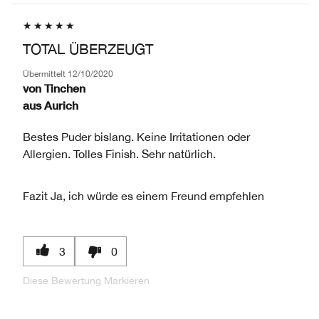
PRODUKTNAME,
PRODUKT-
DURCHSCHNITTLICHER
MARKE,
ID,
BEWERTUNG
KATEGORIE,
PRODUKTNAME,
UND
TOTAL ÜBERZEUGT
DURCHSCHNITTLICHER
MARKE,
ANZAHL
BEWERTUNG
KATEGORIE,
DER
Übermittelt
12/10/2020
UND
DURCHSCHNITTLICHER
von
Tinchen
BEWERTUNGEN
ANZAHL
BEWERTUNG
aus
Aurich
DER
UND
BEWERTUNGEN
ANZAHL
Bestes Puder bislang. Keine Irritationen oder
DER
Allergien. Tolles Finish. Sehr natürlich.
BEWERTUNGEN
Fazit
Ja, ich würde es einem Freund empfehlen
3
0
Diese Bewertung Markieren