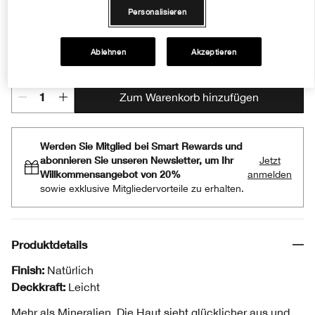
Personalisieren
Fair
Neutral Fair
Light
Neutral
Medium
Deep
Deep
Ablehnen
Akzeptieren
Zum Warenkorb hinzufügen
Werden Sie Mitglied bei Smart Rewards und
abonnieren Sie unseren Newsletter, um Ihr
Jetzt
Willkommensangebot von 20%
anmelden
sowie exklusive Mitgliedervorteile zu erhalten.
Produktdetails
Finish:
Natürlich
Deckkraft:
Leicht
Mehr als Mineralien. Die Haut sieht glücklicher aus und