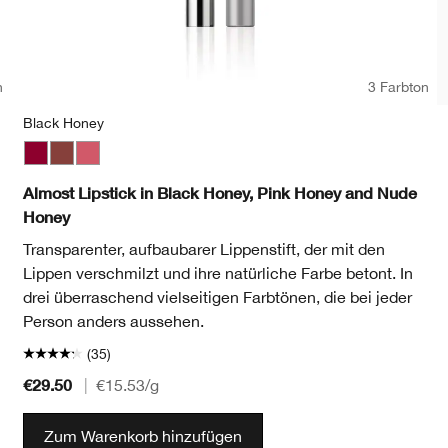
n
3 Farbton
Black Honey
Glace
t
ed Berry
A Different Grape
04 Canoodle
Black Honey
15 Sugarcoated
Nude Honey
35 Think Bronze
Pink Honey
Almost Lipstick in Black Honey, Pink Honey and Nude
Honey
Transparenter, aufbaubarer Lippenstift, der mit den
Lippen verschmilzt und ihre natürliche Farbe betont. In
drei überraschend vielseitigen Farbtönen, die bei jeder
Person anders aussehen.
(35)
€29.50
|
€15.53
/g
Zum Warenkorb hinzufügen