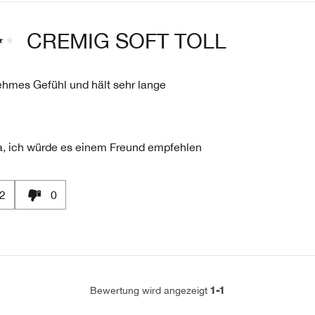
BEWERTETEN
PRODUKTE,
AUFGESCHLÜSSELT
CREMIG SOFT TOLL
NACH
HÄNDLER-
PRODUKT-
hmes Gefühl und hält sehr lange
ID,
PRODUKTNAME,
MARKE,
KATEGORIE,
, ich würde es einem Freund empfehlen
DURCHSCHNITTLICHER
BEWERTUNG
UND
ANZAHL
2
0
DER
BEWERTUNGEN
1-1
Bewertung wird angezeigt