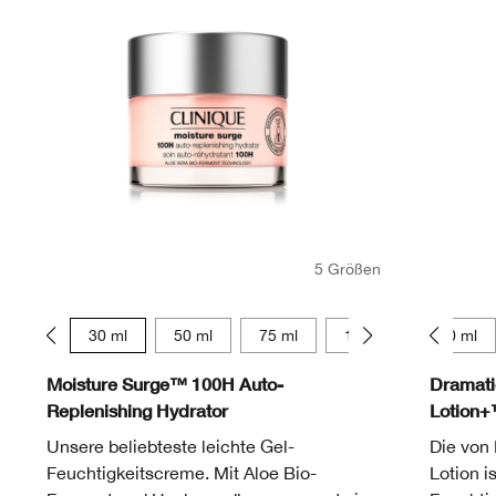
5 Größen
15 ml
30 ml
50 ml
75 ml
125 ml
30 ml
Moisture Surge™ 100H Auto-
Dramatic
Replenishing Hydrator
Lotion
Unsere beliebteste leichte Gel-
Die von
Feuchtigkeitscreme. Mit Aloe Bio-
Lotion i