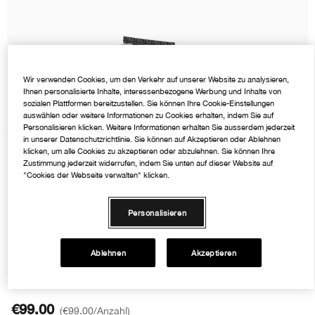
Rötungen
Makeup-Entferner
Akne
Ölige Haut
Ölige Haut
Moisture Surge™
BB & CC Creme
Lidschatten
Chubby Stick™
Mascara Finder
Hand- & Körperpflege
Sonnenschutz
Zu Akne neigende Haut
Salicylsäure
Even Better
Augenbrauen
Wir verwenden Cookies, um den Verkehr auf unserer Website zu analysieren,
Rötungen
Alpha-Hydroxysäuren
Dramatically Different™
Ihnen personalisierte Inhalte, interessenbezogene Werbung und Inhalte von
sozialen Plattformen bereitzustellen. Sie können Ihre Cookie-Einstellungen
auswählen oder weitere Informationen zu Cookies erhalten, indem Sie auf
Personalisieren klicken. Weitere Informationen erhalten Sie ausserdem jederzeit
in unserer Datenschutzrichtlinie. Sie können auf Akzeptieren oder Ablehnen
klicken, um alle Cookies zu akzeptieren oder abzulehnen. Sie können Ihre
Zustimmung jederzeit widerrufen, indem Sie unten auf dieser Website auf
"Cookies der Webseite verwalten" klicken.
Personalisieren
Ablehnen
Akzeptieren
€99.00
€99.00
/Anzahl