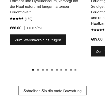
Ferment und Hyaluronsäure, versorgt sie
Feuchtig
die Haut sofort mit langanhaltender
Seidige,
Feuchtigkeit.
Feuchtig
und rein
(130)
Hautbarr
€26.00
|
€0.87
/ml
€39.00
Zum Warenkorb hinzufügen
Zum 
Schreiben Sie die erste Bewertung