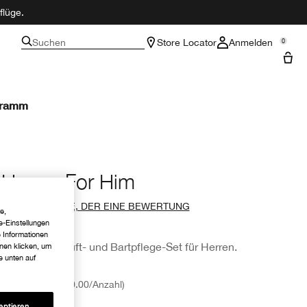
flüge.
Suchen
Store Locator
Anmelden
0
gramm
Happy For Him
SEI DER ERSTE, DER EINE BEWERTUNG
e,
SCHREIBT
e-Einstellungen
e Informationen
Ein frisches Duft- und Bartpflege-Set für Herren.
hnen klicken, um
e unten auf
€90.00
€90.00
/Anzahl
eptieren