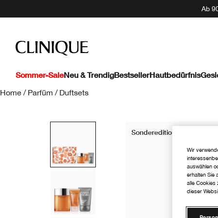
Ab 90
Sommer-Sale
Neu & Trendig
Bestseller
Hautbedürfnis
Gesi
Home
/
Parfüm
/
Duftsets
Sonderedition
Wir verwende
interessenbe
auswählen od
erhalten Sie
alle Cookies
dieser Websi
Person