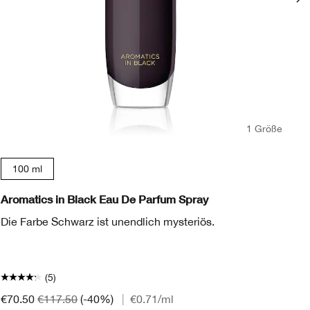
1 Größe
100 ml
Aromatics in Black Eau De Parfum Spray
Ha
Die Farbe Schwarz ist unendlich mysteriös.
Ei
He
(5)
€8
€70.50
€117.50
(-40%)
|
€0.71
/ml