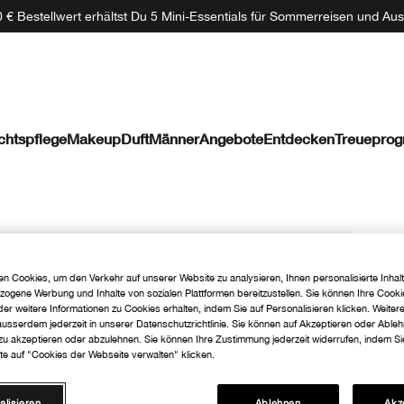
 € Bestellwert erhältst Du 5 Mini-Essentials für Sommerreisen und Aus
chtspflege
Makeup
Duft
Männer
Angebote
Entdecken
Treuepro
n Cookies, um den Verkehr auf unserer Website zu analysieren, Ihnen personalisierte Inhalt
zogene Werbung und Inhalte von sozialen Plattformen bereitzustellen. Sie können Ihre Cooki
er weitere Informationen zu Cookies erhalten, indem Sie auf Personalisieren klicken. Weiter
 ausserdem jederzeit in unserer Datenschutzrichtlinie. Sie können auf Akzeptieren oder Able
 zu akzeptieren oder abzulehnen. Sie können Ihre Zustimmung jederzeit widerrufen, indem Si
te auf "Cookies der Webseite verwalten" klicken.
alisieren
Ablehnen
Akz