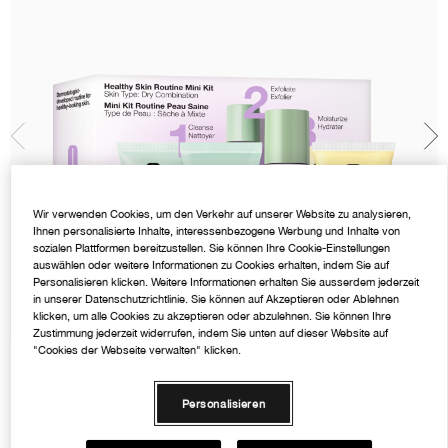
Rötungen
Makeup-Entferner
Akne
Ölige Haut
Ölige Haut
Moisture Surge™
BB & CC Creme
Lidschatten
Chubby Stick™
Mascara Finder
Hand- & Körperpflege
Sonnenschutz
Zu Akne neigende Haut
Salicylsäure
Even Better
Augenbrauen
Rötungen
Alpha-Hydroxysäuren
Dramatically Different™
Wir verwenden Cookies, um den Verkehr auf unserer Website zu analysieren,
Ihnen personalisierte Inhalte, interessenbezogene Werbung und Inhalte von
sozialen Plattformen bereitzustellen. Sie können Ihre Cookie-Einstellungen
auswählen oder weitere Informationen zu Cookies erhalten, indem Sie auf
Personalisieren klicken. Weitere Informationen erhalten Sie ausserdem jederzeit
in unserer Datenschutzrichtlinie. Sie können auf Akzeptieren oder Ablehnen
klicken, um alle Cookies zu akzeptieren oder abzulehnen. Sie können Ihre
Zustimmung jederzeit widerrufen, indem Sie unten auf dieser Website auf
"Cookies der Webseite verwalten" klicken.
€23.50
€23.50
/Anzahl
Personalisieren