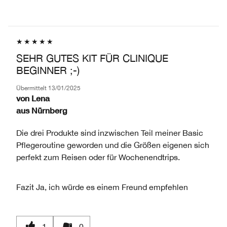
PRODUKTNAME,
PRODUKT-
NACH
MARKE,
ID,
HÄNDLER-
KATEGORIE,
PRODUKTNAME,
PRODUKT-
DURCHSCHNITTLICHER
MARKE,
ID,
BEWERTUNG
KATEGORIE,
PRODUKTNAME,
UND
SEHR GUTES KIT FÜR CLINIQUE
DURCHSCHNITTLICHER
MARKE,
ANZAHL
BEGINNER ;-)
BEWERTUNG
KATEGORIE,
DER
UND
DURCHSCHNITTLICHER
BEWERTUNGEN
Übermittelt
13/01/2025
ANZAHL
BEWERTUNG
von
Lena
DER
UND
aus
Nürnberg
BEWERTUNGEN
ANZAHL
DER
Die drei Produkte sind inzwischen Teil meiner Basic
BEWERTUNGEN
Pflegeroutine geworden und die Größen eigenen sich
perfekt zum Reisen oder für Wochenendtrips.
Fazit
Ja, ich würde es einem Freund empfehlen
1
0