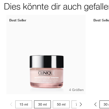
Dies könnte dir auch gefall
Best Seller
Best Selle
4 Größen
15 ml
30 ml
50 ml
75 ml
15 ml
30 