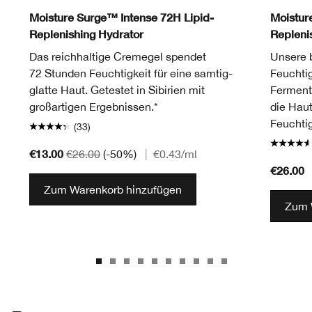
Moisture Surge™ Intense 72H Lipid-
Moistur
Replenishing Hydrator
Repleni
Das reichhaltige Cremegel spendet
Unsere b
72 Stunden Feuchtigkeit für eine samtig-
Feuchtig
glatte Haut. Getestet in Sibirien mit
Ferment 
großartigen Ergebnissen.*
die Haut
Feuchtig
(33)
€13.00
€26.00
(-50%)
|
€0.43
/ml
€26.00
Zum Warenkorb hinzufügen
Zum 