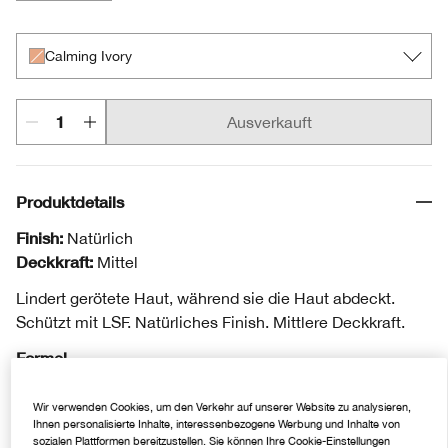
Calming Alabaster
Calming Vanilla
Calming Ivory
Calming Fair
Calming Ivory
Ausverkauft
Produktdetails
Finish:
Natürlich
Deckkraft:
Mittel
Lindert gerötete Haut, während sie die Haut abdeckt.
Schützt mit LSF. Natürliches Finish. Mittlere Deckkraft.
Formel
Allergiegetestet. Nicht komedogen.
Wir verwenden Cookies, um den Verkehr auf unserer Website zu analysieren,
Ihnen personalisierte Inhalte, interessenbezogene Werbung und Inhalte von
Anwendung
sozialen Plattformen bereitzustellen. Sie können Ihre Cookie-Einstellungen