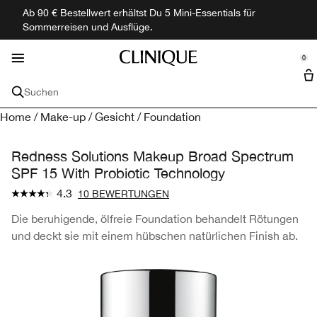
Ab 90 € Bestellwert erhältst Du 5 Mini-Essentials für
Gesichtspflege
Hautbedürfnis
Neu & Trendig
Entdecken
Angebote
Makeup
Männer
Duft
Sommerreisen und Ausflüge.
se Sidebar Navigation
Clo
Clo
Clo
Clo
Clo
Clo
Clo
Clo
Alle Neuheiten shoppen
Alle Hautbedürfnisse Kaufen
Alle Gesichtspflege Shoppen
Makeup shoppen
Alle Düfte shoppen
Alle Herrenprodukte Shoppen
Angebote
Entdecken
0
::elc_general.menu::
Minis + Reisegrößen
Clinique-Philosophie
Clinique
Hautbedürfnis
Gesichtspflege
Gesicht
Düfte
Gesichtspflege
Hauptinhaltsstoffe
Suchen
Trockene Haut
Moisturizer
Foundation
Parfüm Sets
Moisturizer
Sets
Treueprogramm
Hyaluronsäure
Home
/
Make-up
/
Gesicht
/
Foundation
Reisegröße & Minis
Makeup-Entferner
Kollektionen
Kollektionen
Alle Dienstleistungen
Anti-Aging
Cleanser
Concealer
Parfum
Clinique My Happy™
Cleanser
Sonnenschutz
Filial Suche
Salicylsäure
Hautdiagnostik Klinische Realität
Redness Solutions Makeup Broad Spectrum
Hautbedürfnis
Makeup-Pinsel
SPF 15 With Probiotic Technology
Dunkle Unteraugenringe
Serum
Trockene Haut
Puder
Bad & Körper
Aromatics Elixir™
Rasur
Akne
Vitamin C
Mascara-Quiz
4.3
Hauttyp
Lippe
10 BEWERTUNGEN
Dunkle Hautflecken
Augenpflege
Anti-Aging
Sehr trockene Haut
Primer
Lippenstift
Männerduft
Duft
Öl-Kontrolle
Retinol
Persönliche Beratung - kostenlos
Die beruhigende, ölfreie Foundation behandelt Rötungen
Wichtige Inhaltsstoffe
Auge
und deckt sie mit einem hübschen natürlichen Finish ab.
Akne
Peelings
Dunkle Unteraugenringe
Trockene Mischhaut
Hyaluronsäure
Rouge
Lipgloss
Mascara
Reisegrößen
Alpha-Hydroxysäuren
Kollektionen
Kollektionen
Sonnenschutz
Lippenpflege
Dunkle Hautflecken
Ölige Mischhaut
Vitamin C
3-Step Skincare
Bronzer
Lip Liner
Eyeliner
Black Honey
Make-up Dienstleistungen