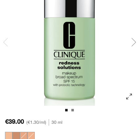
Rötungen
Makeup-Entferner
Akne
Ölige Haut
Ölige Haut
Moisture Surge™
BB & CC Creme
Lidschatten
Chubby Stick™
Mascara Finder
Hand- & Körperpflege
Sonnenschutz
Zu Akne neigende Haut
Salicylsäure
Even Better
Augenbrauen
Rötungen
Alpha-Hydroxysäuren
Dramatically Different™
€39.00
€1.30
/ml
30 ml