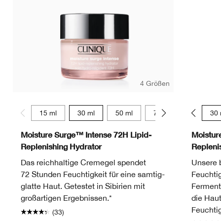
4 Größen
15 ml
30 ml
50 ml
75 ml
15 ml
30 
Moisture Surge™ Intense 72H Lipid-
Moistur
Replenishing Hydrator
Repleni
Das reichhaltige Cremegel spendet
Unsere b
72 Stunden Feuchtigkeit für eine samtig-
Feuchtig
glatte Haut. Getestet in Sibirien mit
Ferment 
großartigen Ergebnissen.*
die Haut
Feuchtig
(33)