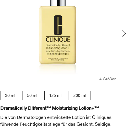
4 Größen
30 ml
50 ml
125 ml
200 ml
Dramatically Different™ Moisturizing Lotion+™
Mo
Die von Dermatologen entwickelte Lotion ist Cliniques
Da
führende Feuchtigkeitspflege für das Gesicht. Seidige,
Ko