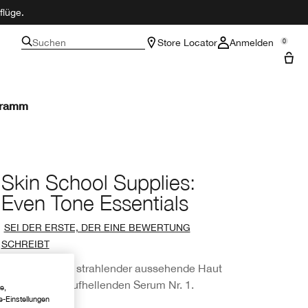
flüge.
Suchen
Store Locator
Anmelden
0
gramm
Skin School Supplies:
Even Tone Essentials
SEI DER ERSTE, DER EINE BEWERTUNG
SCHREIBT
7 Tage für eine strahlender aussehende Haut
mit unserem aufhellenden Serum Nr. 1.
e,
e-Einstellungen