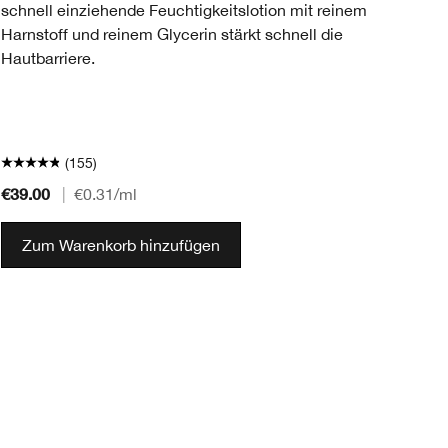
schnell einziehende Feuchtigkeitslotion mit reinem
ex
Harnstoff und reinem Glycerin stärkt schnell die
un
Hautbarriere.
ve
De
Ha
Ha
(155)
€39.00
€6
|
€0.31
/ml
Zum Warenkorb hinzufügen