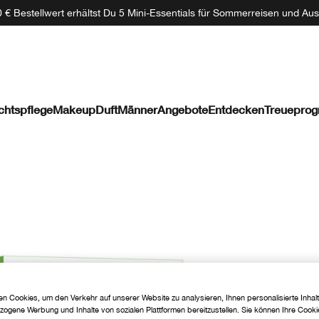
 € Bestellwert erhältst Du 5 Mini-Essentials für Sommerreisen und Aus
chtspflege
Makeup
Duft
Männer
Angebote
Entdecken
Treuepro
n Cookies, um den Verkehr auf unserer Website zu analysieren, Ihnen personalisierte Inhalt
zogene Werbung und Inhalte von sozialen Plattformen bereitzustellen. Sie können Ihre Cooki