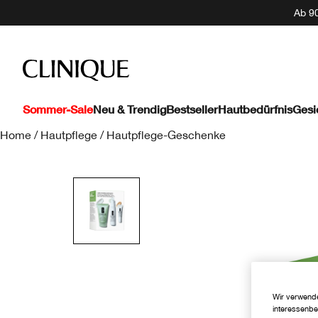
Ab 90
Sommer-Sale
Neu & Trendig
Bestseller
Hautbedürfnis
Gesi
Home
/
Hautpflege
/
Hautpflege-Geschenke
Wir verwende
interessenbe